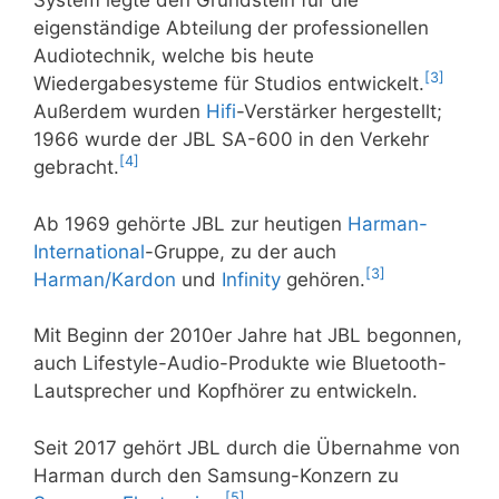
System legte den Grundstein für die
eigenständige Abteilung der professionellen
Audiotechnik, welche bis heute
[
3
]
Wiedergabesysteme für Studios entwickelt.
Außerdem wurden
Hifi
-Verstärker hergestellt;
1966 wurde der JBL SA-600 in den Verkehr
[
4
]
gebracht.
Ab 1969 gehörte JBL zur heutigen
Harman-
International
-Gruppe, zu der auch
[
3
]
Harman/Kardon
und
Infinity
gehören.
Mit Beginn der 2010er Jahre hat JBL begonnen,
auch Lifestyle-Audio-Produkte wie Bluetooth-
Lautsprecher und Kopfhörer zu entwickeln.
Seit 2017 gehört JBL durch die Übernahme von
Harman durch den Samsung-Konzern zu
[
5
]