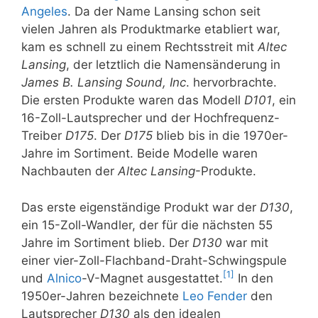
Angeles
. Da der Name Lansing schon seit
vielen Jahren als Produktmarke etabliert war,
kam es schnell zu einem Rechtsstreit mit
Altec
Lansing
, der letztlich die Namensänderung in
James B. Lansing Sound, Inc
. hervorbrachte.
Die ersten Produkte waren das Modell
D101
, ein
16-Zoll-Lautsprecher und der Hochfrequenz-
Treiber
D175
. Der
D175
blieb bis in die 1970er-
Jahre im Sortiment. Beide Modelle waren
Nachbauten der
Altec Lansing
-Produkte.
Das erste eigenständige Produkt war der
D130
,
ein 15-Zoll-Wandler, der für die nächsten 55
Jahre im Sortiment blieb. Der
D130
war mit
einer vier-Zoll-Flachband-Draht-Schwingspule
[
1
]
und
Alnico
-V-Magnet ausgestattet.
In den
1950er-Jahren bezeichnete
Leo Fender
den
Lautsprecher
D130
als den idealen