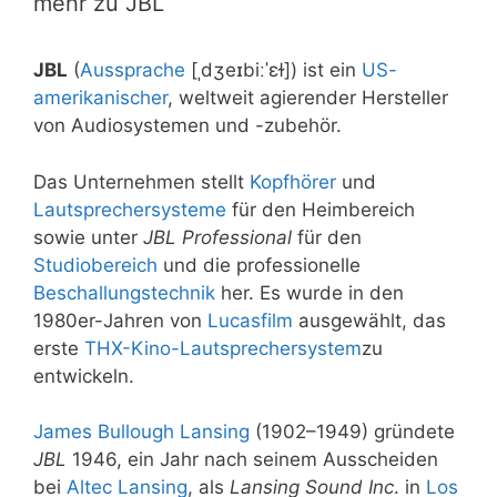
mehr zu JBL
JBL
(
Aussprache
[
ˌdʒeɪbiːˈɛɫ
]) ist ein
US-
amerikanischer
, weltweit agierender Hersteller
von Audiosystemen und -zubehör.
Das Unternehmen stellt
Kopfhörer
und
Lautsprechersysteme
für den Heimbereich
sowie unter
JBL Professional
für den
Studiobereich
und die professionelle
Beschallungstechnik
her. Es wurde in den
1980er-Jahren von
Lucasfilm
ausgewählt, das
erste
THX-Kino-Lautsprechersystem
zu
entwickeln.
James Bullough Lansing
(1902–1949) gründete
JBL
1946, ein Jahr nach seinem Ausscheiden
bei
Altec Lansing
, als
Lansing Sound Inc
. in
Los