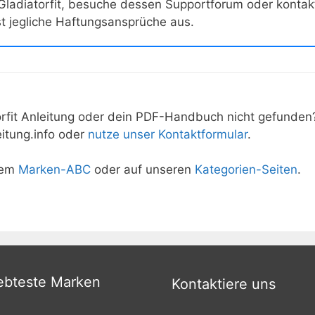
Gladiatorfit
, besuche dessen Supportforum oder kontakti
st jegliche Haftungsansprüche aus.
rfit
Anleitung oder dein PDF-Handbuch nicht gefunden?
itung.info oder
nutze unser Kontaktformular
.
rem
Marken-ABC
oder auf unseren
Kategorien-Seiten
.
ebteste Marken
Kontaktiere uns