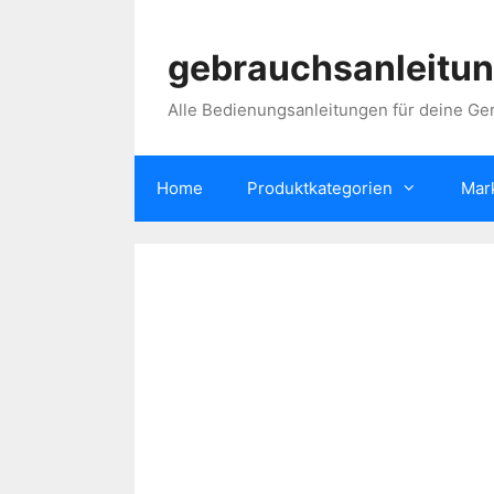
Skip
to
gebrauchsanleitun
content
Alle Bedienungsanleitungen für deine Ger
Home
Produktkategorien
Mar