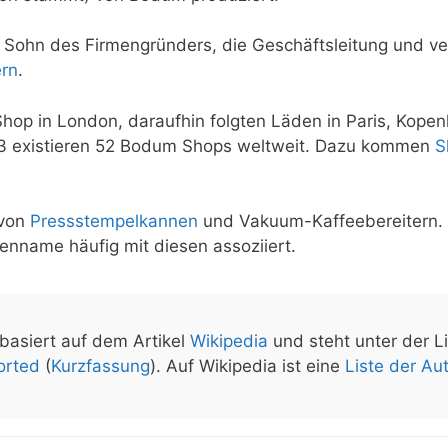
ohn des Firmengründers, die Geschäftsleitung und ver
rn
.
hop in London, daraufhin folgten Läden in Paris, Kopen
13 existieren 52 Bodum Shops weltweit. Dazu kommen
S
 von
Pressstempelkannen
und Vakuum-Kaffeebereitern. 
enname häufig mit diesen assoziiert.
 basiert auf dem Artikel
Wikipedia
und steht unter der L
orted
(
Kurzfassung
). Auf Wikipedia ist eine
Liste der Au