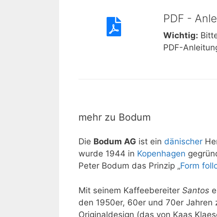
PDF - Anl
Wichtig:
Bitt
PDF-Anleitun
mehr zu Bodum
Die
Bodum AG
ist ein
dänischer
Her
wurde 1944 in
Kopenhagen
gegründ
Peter Bodum das Prinzip „
Form foll
Mit seinem Kaffeebereiter
Santos
e
den 1950er, 60er und 70er Jahren z
Originaldesign (das von Kaas Klae