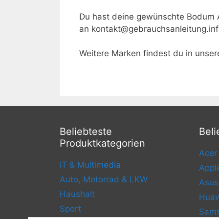
Du hast deine gewünschte Bodum A
an kontakt@gebrauchsanleitung.in
Weitere Marken findest du in unse
Beliebteste
Beli
Produktkategorien
Acer
IT & Multimedia
Appl
Auto, Motorrad & LKW
Asus
Haushalt
Huaw
Sport
Sam