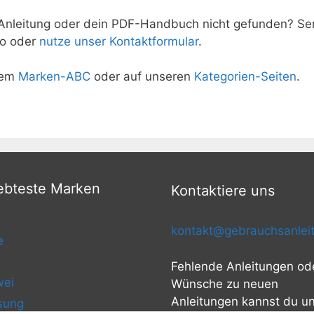
nleitung oder dein PDF-Handbuch nicht gefunden? Sen
fo oder
nutze unser Kontaktformular
.
rem
Marken-ABC
oder auf unseren
Kategorien-Seiten
.
ebteste Marken
Kontaktiere uns
kontakt@gebrauchsanleit
e
Fehlende Anleitungen od
ei
Wünsche zu neuen
Anleitungen kannst du u
sung